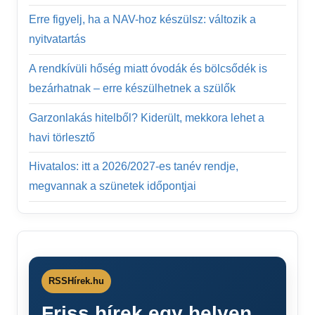
Erre figyelj, ha a NAV-hoz készülsz: változik a
nyitvatartás
A rendkívüli hőség miatt óvodák és bölcsődék is
bezárhatnak – erre készülhetnek a szülők
Garzonlakás hitelből? Kiderült, mekkora lehet a
havi törlesztő
Hivatalos: itt a 2026/2027-es tanév rendje,
megvannak a szünetek időpontjai
RSSHírek.hu
Friss hírek egy helyen