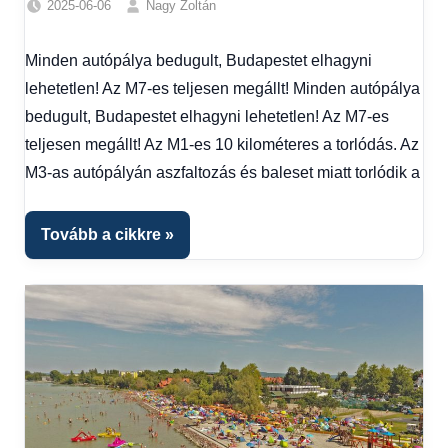
2025-06-06
Nagy Zoltán
Egyéb
,
Friss
Minden autópálya bedugult, Budapestet elhagyni
hírek
,
lehetetlen! Az M7-es teljesen megállt! Minden autópálya
Gazdaság
,
Hírek
,
bedugult, Budapestet elhagyni lehetetlen! Az M7-es
Hírek
teljesen megállt! Az M1-es 10 kilométeres a torlódás. Az
1
M3-as autópályán aszfaltozás és baleset miatt torlódik a
kézből
,
Hitel
fórum
Tovább a cikkre