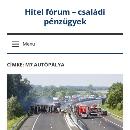
Skip
Hitel fórum – családi
to
pénzügyek
content
Menu
CÍMKE:
M7 AUTÓPÁLYA