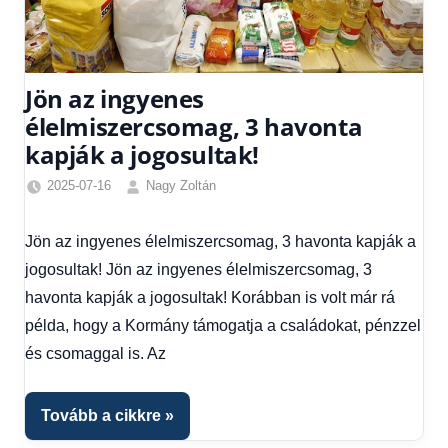
Jön az ingyenes
élelmiszercsomag, 3 havonta
kapják a jogosultak!
2025-07-16
Nagy Zoltán
Egyéb
,
Friss
Jön az ingyenes élelmiszercsomag, 3 havonta kapják a
hírek
,
jogosultak! Jön az ingyenes élelmiszercsomag, 3
Gazdaság
,
Hírek
,
havonta kapják a jogosultak! Korábban is volt már rá
Hírek
példa, hogy a Kormány támogatja a családokat, pénzzel
1
és csomaggal is. Az
kézből
,
Hitel
fórum
Tovább a cikkre