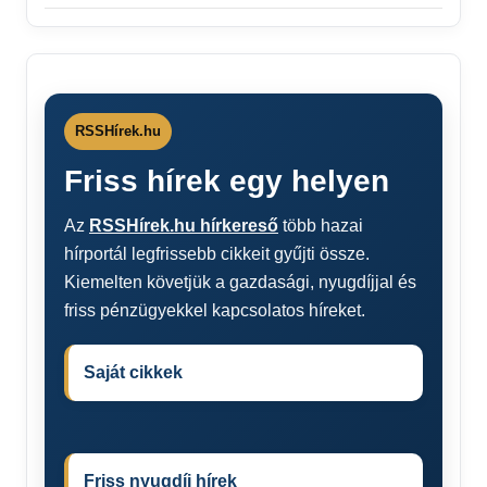
RSSHírek.hu
Friss hírek egy helyen
Az
RSSHírek.hu hírkereső
több hazai
hírportál legfrissebb cikkeit gyűjti össze.
Kiemelten követjük a gazdasági, nyugdíjjal és
friss pénzügyekkel kapcsolatos híreket.
Saját cikkek
Friss nyugdíj hírek