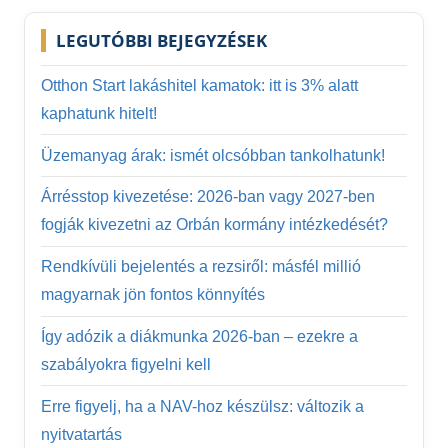
LEGUTÓBBI BEJEGYZÉSEK
Otthon Start lakáshitel kamatok: itt is 3% alatt
kaphatunk hitelt!
Üzemanyag árak: ismét olcsóbban tankolhatunk!
Árrésstop kivezetése: 2026-ban vagy 2027-ben
fogják kivezetni az Orbán kormány intézkedését?
Rendkívüli bejelentés a rezsiről: másfél millió
magyarnak jön fontos könnyítés
Így adózik a diákmunka 2026-ban – ezekre a
szabályokra figyelni kell
Erre figyelj, ha a NAV-hoz készülsz: változik a
nyitvatartás