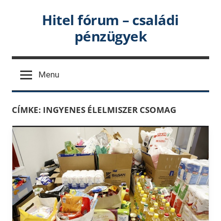
Skip
Hitel fórum – családi
to
pénzügyek
content
Menu
CÍMKE:
INGYENES ÉLELMISZER CSOMAG