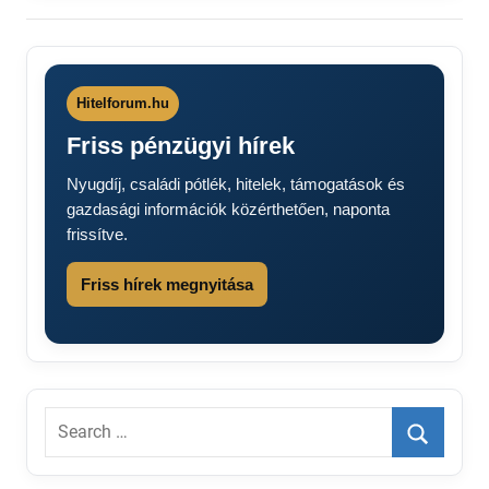
Hitelforum.hu
Friss pénzügyi hírek
Nyugdíj, családi pótlék, hitelek, támogatások és
gazdasági információk közérthetően, naponta
frissítve.
Friss hírek megnyitása
Search
for:
Search