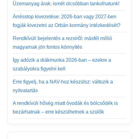
Üzemanyag árak: ismét olcsóbban tankolhatunk!
Árrésstop kivezetése: 2026-ban vagy 2027-ben
fogják kivezetni az Orbán kormány intézkedését?
Rendkívüli bejelentés a rezsiről: másfél millió
magyarnak jön fontos könnyítés
Így adózik a diákmunka 2026-ban – ezekre a
szabályokra figyelni kell
Erre figyelj, ha a NAV-hoz készülsz: változik a
nyitvatartás
A rendkívüli hőség miatt óvodák és bölcsődék is
bezárhatnak – erre készülhetnek a szülők