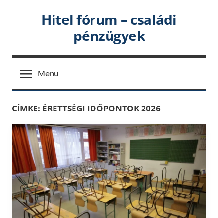
Skip
Hitel fórum – családi
to
pénzügyek
content
Menu
CÍMKE:
ÉRETTSÉGI IDŐPONTOK 2026