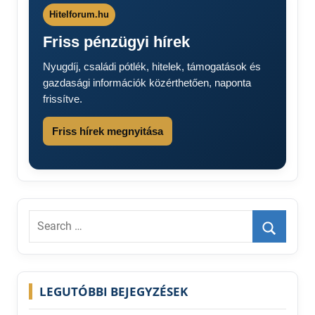
Hitelforum.hu
Friss pénzügyi hírek
Nyugdíj, családi pótlék, hitelek, támogatások és
gazdasági információk közérthetően, naponta
frissítve.
Friss hírek megnyitása
Search
for:
Search
LEGUTÓBBI BEJEGYZÉSEK