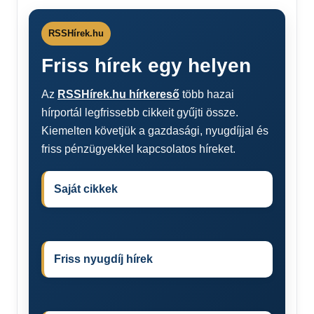
RSSHírek.hu
Friss hírek egy helyen
Az
RSSHírek.hu hírkereső
több hazai
hírportál legfrissebb cikkeit gyűjti össze.
Kiemelten követjük a gazdasági, nyugdíjjal és
friss pénzügyekkel kapcsolatos híreket.
Saját cikkek
Friss nyugdíj hírek