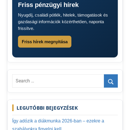
Friss pénzügyi hírek
Nyugdíj, családi pótlék, hitelek, támogatások és
gazdasági információk közérthetően, naponta
frissítve.
Friss hírek megnyitása
Search
for:
Search
LEGUTÓBBI BEJEGYZÉSEK
Így adózik a diákmunka 2026-ban – ezekre a
szabályokra figyelni kell