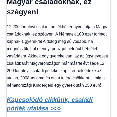
Magyar családoknak, ez
szégyen!
12 200 forintnyi családi pótlékból ennyire futja a Magyar
családoknak, ez szégyen! A Németek 100 ezer forintot
kapnak 1 gyerekre! A dolog még súlyosabb, ha
megnézzük, hol mennyi pénz jut például bébiétel-
vásárlásra. Akinek egy gyereke van, az az úgynevezett
családbarát Magyarországon már másfél évtizede 12
200 forintnyi családi pótlékot kap – ennek értéke az
utolsó, 2008-as emelés óta a felére csökkent –, míg a
németországi Kindergeld egy gyerek után 250 euró.
Kapcsolódó cikkünk, családi
pótlék utalása >>>