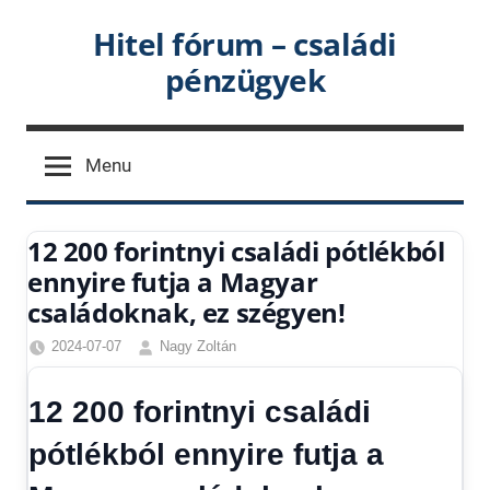
Skip
Hitel fórum – családi
to
pénzügyek
content
Menu
12 200 forintnyi családi pótlékból
ennyire futja a Magyar
családoknak, ez szégyen!
2024-07-07
Nagy Zoltán
Friss
hírek
,
12 200 forintnyi családi
Gazdaság
,
Hitel
pótlékból ennyire futja a
fórum