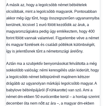
A másik az, hogy a legolcsóbb német bébiételek
olcsóbbak, mint a legolcsóbb magyarok. Pontosabban
akkor még úgy tűnt, hogy összegszerűen ugyanannyiba
kerülnek, kicsivel 1 euró fölött kezdődik az áruk, a
magyarországiakra pedig úgy emlékeztem, hogy 400
forint fölött vannak valamivel. Figyelembe véve a német
és magyar fizetések és családi pótlékok különbségét,
így is jelentősnek tűnt a németországi árelőny.
Aztán ma a szubjektív benyomásokat felváltotta a még
sokkolóbb valóság: némi keresgélés után kiderült, hogy
a legolcsóbb német bébipürénél majdnem kétszer
drágább az ugyanolyan márkájú legolcsóbb magyar. A
babylove bébirépájáról (Frühkarotte) van szó. Ami a
német dm-ekben 50 eurócentbe kerül – a honlap szerint
december óta nem nőtt az ára –, a magyar dm-ekben