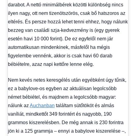
darabot. A nettó minimálbérek közötti különbség nincs
ilyen nagy, ott nem tizenötszörös, csak bő hatszoros az
eltérés. És persze hozzá lehet tenni ehhez, hogy nálunk
bezzeg van családi szja-kedvezmény is (egy gyerek
esetén havi 10 000 forint). De ez egyfelől nem jár
automatikusan mindenkinek, másfelől ha mégis
figyelembe vennénk, akkor is csak havi 60 darab
bébiételre, azaz napi kettőre lenne elég.
Nem kevés netes keresgélés után egyébként úgy tűnik,
ez a babylove-os egyben az aktuálisan legolcsóbb
német bébiétel, és majdnem a legolcsóbb magyar:
nálunk az
Auchanban
találtam sütőtököt és almás
vaníliát, mindkettőt 349 forintért és nagyobb, 190
grammos kiszerelésben. De még annak is 230 forintra
jön ki a 125 grammja – ennyi a babylove kiszerelése –,