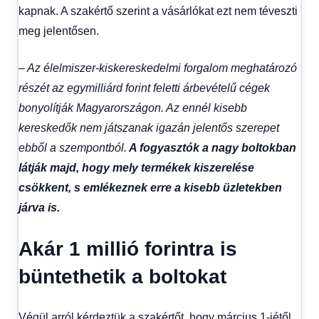
kapnak. A szakértő szerint a vásárlókat ezt nem téveszti
meg jelentősen.
– Az élelmiszer-kiskereskedelmi forgalom meghatározó
részét az egymilliárd forint feletti árbevételű cégek
bonyolítják Magyarországon. Az ennél kisebb
kereskedők nem játszanak igazán jelentős szerepet
ebből a szempontból.
A fogyasztók a nagy boltokban
látják majd, hogy mely termékek kiszerelése
csökkent, s emlékeznek erre a kisebb üzletekben
járva is.
Akár 1 millió forintra is
büntethetik a boltokat
Végül arról kérdeztük a szakértőt, hogy március 1-jétől