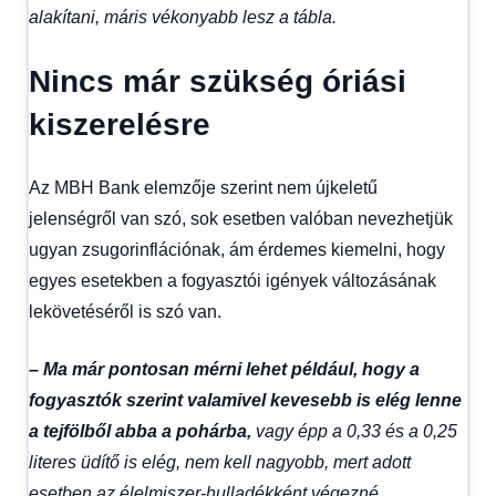
alakítani, máris vékonyabb lesz a tábla.
Nincs már szükség óriási
kiszerelésre
Az MBH Bank elemzője szerint nem újkeletű
jelenségről van szó, sok esetben valóban nevezhetjük
ugyan zsugorinflációnak, ám érdemes kiemelni, hogy
egyes esetekben a fogyasztói igények változásának
lekövetéséről is szó van.
– Ma már pontosan mérni lehet például, hogy a
fogyasztók szerint valamivel kevesebb is elég lenne
a tejfölből abba a pohárba,
vagy épp a 0,33 és a 0,25
literes üdítő is elég, nem kell nagyobb, mert adott
esetben az élelmiszer-hulladékként végezné.