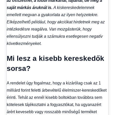
az összesnél, a többi márkánál, fajtánál, de még a
saját márkás áruknál is.
A kiskereskedelemnek
emellett megvan a gyakorlata az ilyen helyzetekre.
Elképzelhető például, hogy akciókat hirdetnek meg az
intézkedésre reagálva. Van mozgásterük, hogy
ellensúlyozni tudják a számukra esetlegesen negatív
következményeket.
Mi lesz a kisebb kereskedők
sorsa?
A rendelet úgy fogalmaz, hogy a kizárólag csak az 1
milliárd forint feletti árbevételű élelmiszer-kereskedőket
érinti. Tehát az ennél kisebb boltokban továbbra sem
kötelesek tájékoztatni a fogyasztókat, ha ugyanazért
árért kevesebb vagy rosszabb minőségű terméket