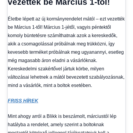
vezették be Március 1-től!
fórum
Életbe lépett az új kormányrendelet mától – ezt vezették
be Március 1-től! Március 1-jétől, vagyis péntektől
komoly büntetésre számíthatnak azok a kereskedők,
akik a csomagolással próbálnak meg trükközni, így
kevesebb terméket próbálnak meg ugyanannyi, esetleg
még magasabb áron eladni a vásárlóknak.
Kereskedelmi szakértővel jártuk körbe, milyen
változásai lehetnek a mától bevezetett szabályozásnak,
mind a vásárlók, mint a boltok esetében.
FRISS HÍREK
Mint ahogy arról a Blikk is beszámolt, márciustól lép
hatályba a rendelet, amely szerint a boltoknak
mostantól kötelező jelleggel tájékoztatniuk kell a