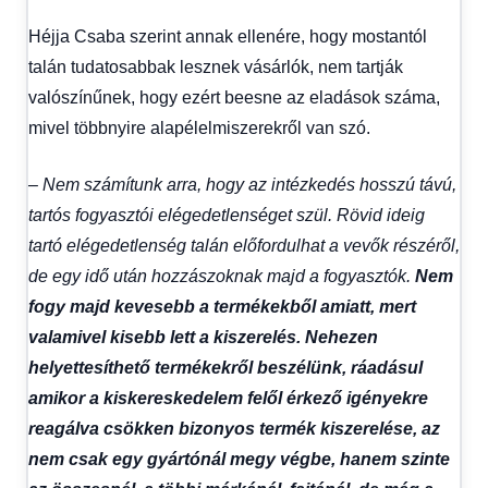
Héjja Csaba szerint annak ellenére, hogy mostantól
talán tudatosabbak lesznek vásárlók, nem tartják
valószínűnek, hogy ezért beesne az eladások száma,
mivel többnyire alapélelmiszerekről van szó.
– Nem számítunk arra, hogy az intézkedés hosszú távú,
tartós fogyasztói elégedetlenséget szül. Rövid ideig
tartó elégedetlenség talán előfordulhat a vevők részéről,
de egy idő után hozzászoknak majd a fogyasztók.
Nem
fogy majd kevesebb a termékekből amiatt, mert
valamivel kisebb lett a kiszerelés. Nehezen
helyettesíthető termékekről beszélünk, ráadásul
amikor a kiskereskedelem felől érkező igényekre
reagálva csökken bizonyos termék kiszerelése, az
nem csak egy gyártónál megy végbe, hanem szinte