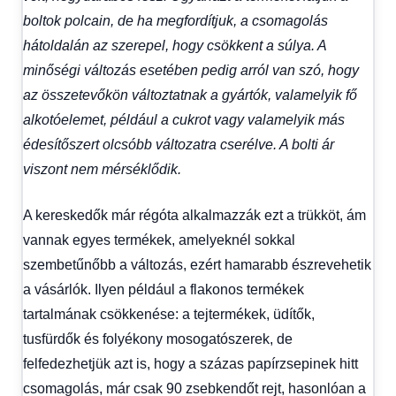
boltok polcain, de ha megfordítjuk, a csomagolás
hátoldalán az szerepel, hogy csökkent a súlya. A
minőségi változás esetében pedig arról van szó, hogy
az összetevőkön változtatnak a gyártók, valamelyik fő
alkotóelemet, például a cukrot vagy valamelyik más
édesítőszert olcsóbb változatra cserélve. A bolti ár
viszont nem mérséklődik.
A kereskedők már régóta alkalmazzák ezt a trükköt, ám
vannak egyes termékek, amelyeknél sokkal
szembetűnőbb a változás, ezért hamarabb észrevehetik
a vásárlók. Ilyen például a flakonos termékek
tartalmának csökkenése: a tejtermékek, üdítők,
tusfürdők és folyékony mosogatószerek, de
felfedezhetjük azt is, hogy a százas papírzsepinek hitt
csomagolás, már csak 90 zsebkendőt rejt, hasonlóan a