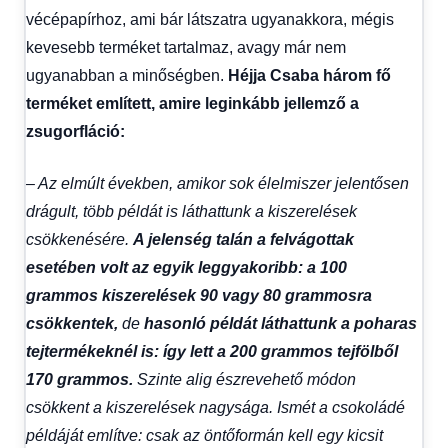
vécépapírhoz, ami bár látszatra ugyanakkora, mégis
kevesebb terméket tartalmaz, avagy már nem
ugyanabban a minőségben.
Héjja Csaba három fő
terméket említett, amire leginkább jellemző a
zsugorfláció:
– Az elmúlt években, amikor sok élelmiszer jelentősen
drágult, több példát is láthattunk a kiszerelések
csökkenésére.
A jelenség talán a felvágottak
esetében volt az egyik leggyakoribb: a 100
grammos kiszerelések 90 vagy 80 grammosra
csökkentek,
de
hasonló példát láthattunk a poharas
tejtermékeknél is: így lett a 200 grammos tejfölből
170 grammos.
Szinte alig észrevehető módon
csökkent a kiszerelések nagysága. Ismét a csokoládé
példáját említve: csak az öntőformán kell egy kicsit