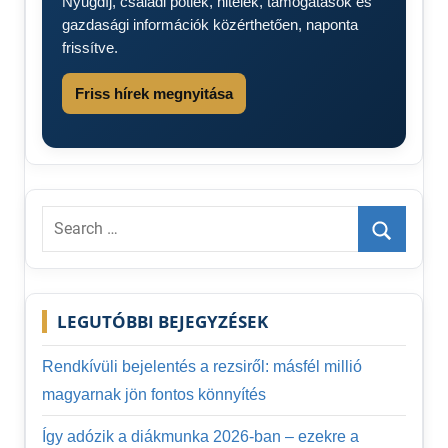
Nyugdíj, családi pótlék, hitelek, támogatások és
gazdasági információk közérthetően, naponta
frissítve.
Friss hírek megnyitása
Search
for:
Search
LEGUTÓBBI BEJEGYZÉSEK
Rendkívüli bejelentés a rezsiről: másfél millió
magyarnak jön fontos könnyítés
Így adózik a diákmunka 2026-ban – ezekre a