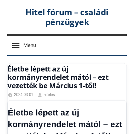
Skip
Hitel fórum – családi
to
pénzügyek
content
Menu
Életbe lépett az új
kormányrendelet mától – ezt
vezették be Március 1-től!
2024-03-01
hiteles
Friss
hírek
,
Életbe lépett az új
Gazdaság
,
Hírek
,
kormányrendelet mától – ezt
Hitel