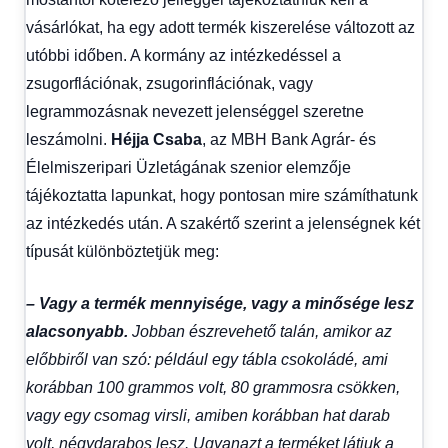
vásárlókat, ha egy adott termék kiszerelése változott az
utóbbi időben. A kormány az intézkedéssel a
zsugorflációnak, zsugorinflációnak, vagy
legrammozásnak nevezett jelenséggel szeretne
leszámolni.
Héjja Csaba
, az MBH Bank Agrár- és
Élelmiszeripari Üzletágának szenior elemzője
tájékoztatta lapunkat, hogy pontosan mire számíthatunk
az intézkedés után. A szakértő szerint a jelenségnek két
típusát különböztetjük meg:
– Vagy a termék mennyisége, vagy a minősége lesz
alacsonyabb.
Jobban észrevehető talán, amikor az
előbbiről van szó: például egy tábla csokoládé, ami
korábban 100 grammos volt, 80 grammosra csökken,
vagy egy csomag virsli, amiben korábban hat darab
volt, négydarabos lesz. Ugyanazt a terméket látjuk a